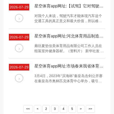
星空体育app网址:【试驾】它对驾驶的造诣和技术的追求绝对不亚于任何品牌
2026-07-29
对我个人来说，驾驶汽车才能体现汽车这个
交通工具的真正意义和最大价值，所以难免
会对汽车的驾驶性有着...
星空体育app网址:河北体育用品制造如何“换道超车”
2026-07-29
廊坊夏垫佳美体育用品有限公司工作人员在
组装室外健身器材。（资料片） 新华社发 河
北是体...
星空体育app网址:市场春来我省体育企业“开跑”
2026-07-29
3月4日，2023年“滨海杯”秦皇岛击剑公开赛
在秦皇岛市奥林匹克体育中心举办，吸引了
来自全国各地...
<<
<
2
3
4
5
>
>>